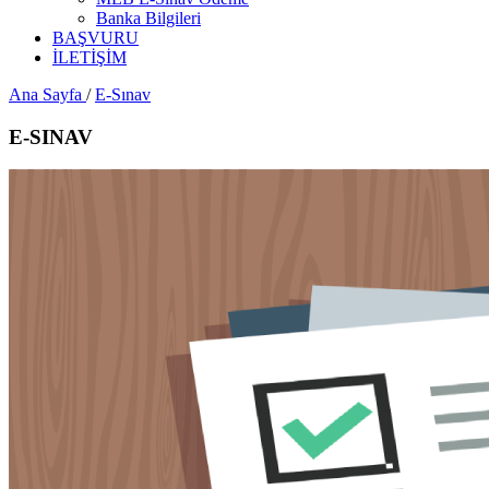
Banka Bilgileri
BAŞVURU
İLETİŞİM
Ana Sayfa
/
E-Sınav
E-SINAV